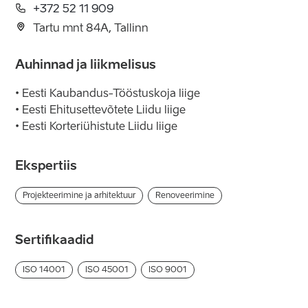
+372 52 11 909
Tartu mnt 84A, Tallinn
Auhinnad ja liikmelisus
• Eesti Kaubandus-Tööstuskoja liige
• Eesti Ehitusettevõtete Liidu liige
• Eesti Korteriühistute Liidu liige
Ekspertiis
Projekteerimine ja arhitektuur
Renoveerimine
Sertifikaadid
ISO 14001
ISO 45001
ISO 9001