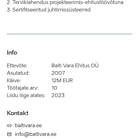
2. Terviklahendus projekteerimis-ehitustöövõtuna
3. Sertifitseeritud juhtimissüsteemid
Info
Ettevõte:
Balti Vara Ehitus OÜ
Asutatud:
2007
Käive:
12M EUR
Töötajate arv:
10
Liidu liige alates:
2023
Kontakt
baltivara.ee
info@baltivara.ee