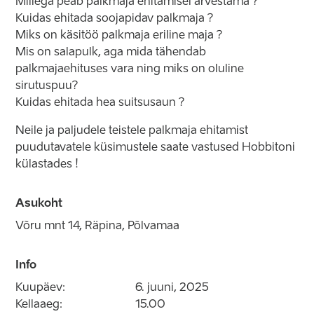
Millega peab palkmaja ehitamisel arvestama ?
Kuidas ehitada soojapidav palkmaja ?
Miks on käsitöö palkmaja eriline maja ?
Mis on salapulk, aga mida tähendab
palkmajaehituses vara ning miks on oluline
sirutuspuu?
Kuidas ehitada hea suitsusaun ?
Neile ja paljudele teistele palkmaja ehitamist
puudutavatele küsimustele saate vastused Hobbitoni
külastades !
Asukoht
Võru mnt 14, Räpina, Põlvamaa
Info
Kuupäev:
6. juuni, 2025
Kellaaeg:
15.00